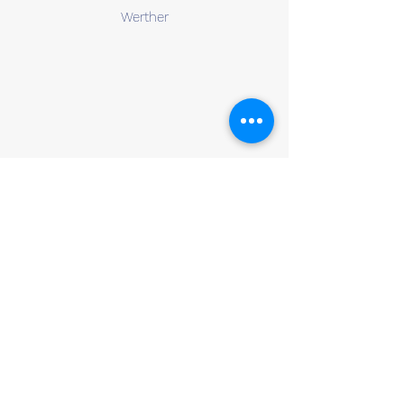
Werther
Herr Braukhoff reinigt alle 2 Monate die Fenster
in unseren Büroräumlichkeiten zu unserer
vollsten Zufriedenheit. Stets wurden die
Termine pünktlich eingehalten und die Arbeit
wurde so ausgeführt wie wir uns das vorstellen.
Besonders ins Auge sticht die schnelle und
gründliche Reinigung der Fensterscheiben und
Rahmen. Spätestens ab dem Punkt kann man
sicher sein, einen Vollprofi im Haus zu haben.