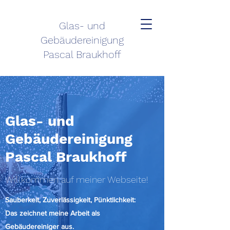
Glas- und
Gebäudereinigung
Pascal Braukhoff
Glas- und
Gebäudereinigung
Pascal Braukhoff
Willkommen auf meiner Webseite!
Sauberkeit, Zuverlässigkeit, Pünktlichkeit:
Das zeichnet meine Arbeit als
Gebäudereiniger aus.