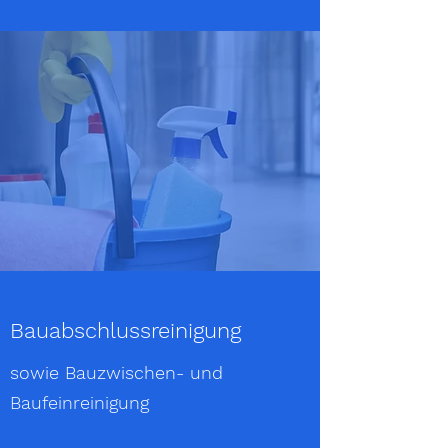
Bauabschlussreinigung
sowie Bauzwischen- und
Baufeinreinigung