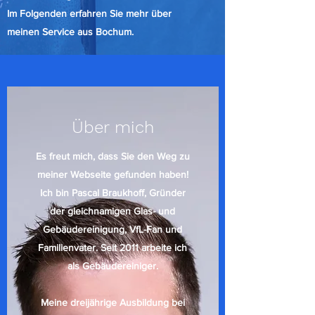
Im Folgenden erfahren Sie mehr über
meinen Service aus Bochum.
Über mich
Es freut mich, dass Sie den Weg zu
meiner Webseite gefunden haben!
Ich bin Pascal Braukhoff, Gründer
der gleichnamigen Glas- und
Gebäudereinigung, VfL-Fan und
Familienvater. Seit 2011 arbeite ich
als Gebäudereiniger.
Meine dreijährige Ausbildung bei