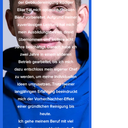
der Gebäudereinigung Rüdiger
Elias hat mich optimal auf diesen
Beruf vorbereitet. Aufgrund meiner
zuverlässigen Leistung hat mich
mein Ausbildungsbetrieb direkt
übernommen und weitere acht
Jahre beschäftigt. Danach habe ich
zwei Jahre in einem anderen
Betrieb gearbeitet, bis ich mich
dazu entschloss mein eigener Chef
zu werden, um meine individuellen
Ideen umzusetzen. Trotz meiner
langjährigen Erfahrung beeindruckt
mich der Vorher/Nachher-Effekt
einer gründlichen Reinigung bis
heute.
Ich gehe meinem Beruf mit viel